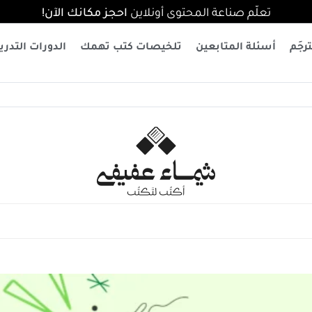
تعلّم صناعة المحتوى أونلاين
احجز مكانك الآن!
رجَم
أسئلة المتابعين
تلخيصات كتب تهمك
الدورات التدري