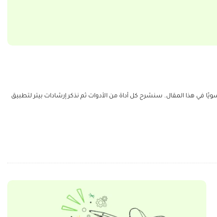
كلارك، لنرى ماذا نصحنا بيتر كلارك وذلك من خلال 10 أدوات مختلفة للكتابة نستعرضها سويًا في هذا المقال. سنشرح كل أداة من الأدوات ثم نذكر إرشادات بيتر لتطبيق