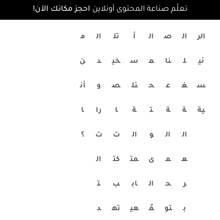
تعلّم صناعة المحتوى أونلاين
احجز مكانك الآن!
الر
ال
ص
ال
أ
تل
ال
م
ئي
ل
نا
م
س
خي
د
ن
س
غ
ع
ح
ئل
ص
و
أن
ية
ة
ة
ت
ة
ا
را
ا
ال
ال
و
ال
ت
ت
؟
ع
م
ى
مت
كت
ال
ر
ح
ال
اب
ب
ت
ب
تو
مُ
عي
ته
د