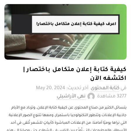
كيفية كتابة إعلان متكامل باختصار |
اكتشفه الآن
كتابة المحتوى
آخر تحديث: May 20, 2024
3277 ‎مشاهدة
نهى الأراشيلي
يتسائل الكثير من صناع المحتوى عن كيفية كتابة الإعلان، وتزداد مع الأيام
جاذبية الإعلانات وتتطور التكنولوجيا باستمرار، ومعها تتنوع الصور الإعلانية
التي نراها يوميًا أمامنا، من الإعلانات المباشرة كأبياتٍ للشعر تُلقى في أحد
الأسواق، والمطبوعات التي تُوزّع بين الناس في الشوارع، حتى وصلنا إلى هذه