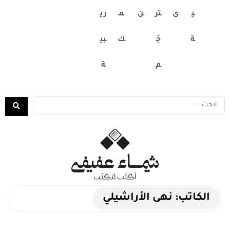
ي
ى
تر
ن
م
ري
ة
جَ
ك
بي
م
ة
الكاتب:
نهى الأراشيلي