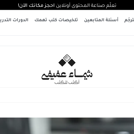
تعلّم صناعة المحتوى أونلاين
احجز مكانك الآن!
رجَم
أسئلة المتابعين
تلخيصات كتب تهمك
الدورات التدري