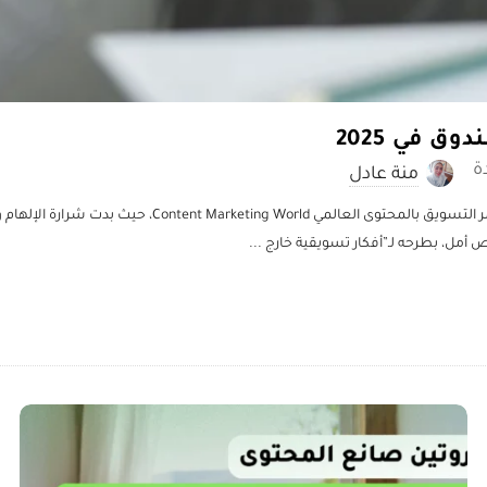
منة عادل
في قلب مدينة سان دييغو، اجتمع الآلاف من خبراء التسويق 
ص أمل، بطرحه لـ”أفكار تسويقية خارج
...