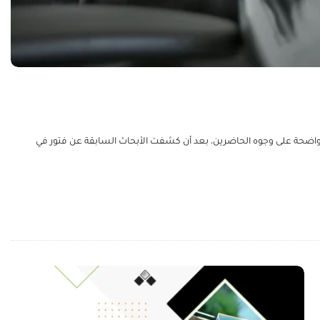
والمحتوى في مؤتمر التسويق بالمحتوى العالمي Content Marketing World، حيث بدت شرارة الإلهام واضحة على وجوه الحاضرين، بعد أن كشفت الأبحاث السابقة عن فتور في