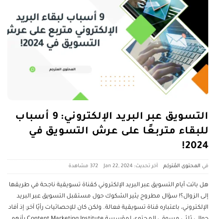
التسويق عبر البريد الإلكتروني: 9 أسباب
للبقاء متربعًا على عرش التسويق في
2024!
المحتوى المُترجَم
آخر تحديث: Jan 22, 2024
372 ‎مشاهدة
هل باتت أيام التسويق عبر البريد الإلكتروني كقناة تسويقية ناجحة في طريقها
إلى الزوال؟! سؤال مطروح يثير الشكوك حول مستقبل التسويق عبر البريد
الإلكتروني، باعتباره قناة تسويقية فعالة. ولكن كان للإحصائيات رأيًا آخر: إذ أفاد
حوالي ثلثي مسوقي المحتوى لمؤسسة Content Marketing Institute بأنهم