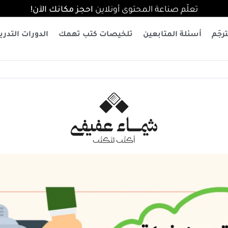
تعلّم صناعة المحتوى أونلاين
احجز مكانك الآن!
رجَم
أسئلة المتابعين
تلخيصات كتب تهمك
الدورات التدري