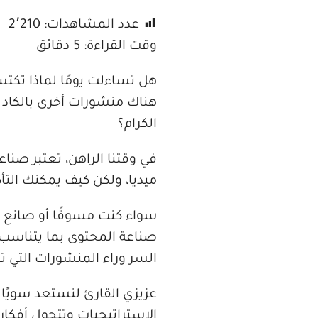
عدد المشاهدات:
2٬210
وقت القراءة:
5
دقائق
هل تساءلت يومًا لماذا تك
هناك منشورات أخرى بالكاد تُ
الكرام؟
في وقتنا الراهن، تعتبر صن
ميديا، ولكن كيف يمكنك الت
سواء كنت مسوقًا أو صانع 
صناعة المحتوى بما يتناسب
السر وراء المنشورات التي ت
عزيزي القارئ لنستعد سويًا
الاستراتيجيات وتتحول أفكارك