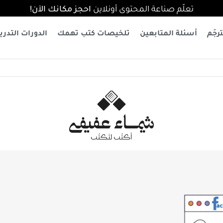
تعلّم صناعة المحتوى أونلاين
احجز مكانك الآن!
رجَم
أسئلة المتابعين
تلخيصات كتب تهمك
الدورات التدري