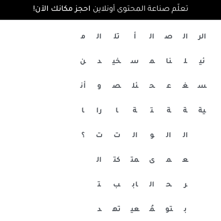
تعلّم صناعة المحتوى أونلاين
احجز مكانك الآن!
الر
ال
ص
ال
أ
تل
ال
م
ئي
ل
نا
م
س
خي
د
ن
س
غ
ع
ح
ئل
ص
و
أن
ية
ة
ة
ت
ة
ا
را
ا
ال
ال
و
ال
ت
ت
؟
ع
م
ى
مت
كت
ال
ر
ح
ال
اب
ب
ت
ب
تو
مُ
عي
ته
د