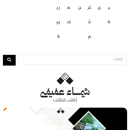
ي
ى
تر
ن
م
ري
ة
جَ
ك
بي
م
ة