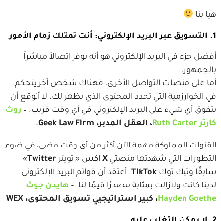
هيا بنا
1. التسويق عبر البريد الإلكتروني: أنت تمتلك زمام الأمور
أفضل جزء في البريد الإلكتروني هو أنه يوفر اتصالاً مباشراً
بالجمهور.
أما على منصات التواصل الأخرى، فهناك شخص آخر يتحكم
في الخوارزمية التي تحدد المحتوى الذي يظهر لك. لا أتوقع أن
يتفوق أي شيء على البريد الإلكتروني في أي وقت قريب. –
روث
كارتر Ruth Carter
، العقل المدبر، Geek Law Firm.
القنوات المملوكة مهمة الآن أكثر من أي وقت مضى، في ضوء
التطورات التي شهدتها منصتي
X
اكس « تويتر
Twitter
»
سابقًا وتيك توك
TikTok
. أعتقد أن قوائم البريد الإلكتروني
لدينا كانت ولازالت بمثابة مصدرًا قيمًا لنا. –
هايدن جوث
Hayden Goethe
، كبير استراتيجيي تسويق المحتوى، WEX
2. لا يمكن التغلب عليه