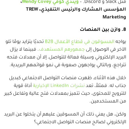
مثل Slack و Discord. –
ويندي كوفي Wendy Covey
،
المؤسس المشارك والرئيس التنفيذي، TREW
Marketing
8. وازن بين المنصات
يواجه
المسوقون في قطاع الأعمال B2B
تحديًا يتزايد يومًا تلو
الآخر في الوصول إلى
جمهورهم المستهدف
. فبينما لا يزال
البريد الإلكتروني وسيلة فعالة للتواصل، إلا أن معدلات فتحه
تتراجع، وبالتالي يواجهون صعوبة في نمو قوائمهم البريدية.
خلال هذه الأثناء، ظهرت منصات التواصل الاجتماعي كبديل
جذاب له. فمثلاً، تعد
نشرات LinkedIn الإخبارية
أداة قوية
للترويج للمحتوى، حيث تتميز بمعدلات فتح عالية وتفاعل كبير
من المستخدمين.
ولكن، هل يعني ذلك أن المسوقين عليهم أن يتخلوا عن البريد
الإلكتروني لصالح منصات التواصل الاجتماعي؟