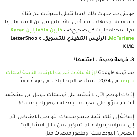
الاصطناعي لتعزيز قدراته.
«وحتى مع حدوث ذلك، لماذا تتخلى الشركات عن قناة
تسويقية يمكنها تحقيق أعلى عائد ملموس من الاستثمار، إذا
تم استخدامها بشكل صحيح؟» –
كارين ماكفارلين Karen
McFarlane
، الرئيس التنفيذي للتسويق، LetterShop x
KMC
3. فرصة جديدة.. اغتنمها!
مع توجه Google
لإزالة ملفات تعريف الارتباط التابعة لجهات
خارجية
في 2024، سيشهد البريد الإلكتروني عودةً قويةً.
إذ بات الوضع الآن لا يُعتمد على توجيهات جوجل، بل ستعتمد
أنت كمسوّق على معرفة ما يفضله جمهورك بنفسك!
إضافةً إلى ذلك، تتجه جميع منصات التواصل الاجتماعي الآن
إلى استراتيجية زيادة المشتركين، من خلال انتشار البث
الصوتي” البودكاست” وظهور منصات مثل