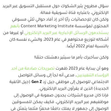
سؤال مطروح يثير الشكوك حول مستقبل التسويق عبر البريد
الإلكتروني، باعتباره قناة تسويقية فعالة.
ولكن كان للإحصائيات رأيًا آخر: إذ أفاد حوالي ثلثي مسوقي
المحتوى لمؤسسة Content Marketing Institute
بأنهم
يستخدمون الرسائل الإخبارية عبر البريد الإلكتروني
أو غيرها من
أشكاله لتوزيع محتواهم في عام 2023، والشيء نفسه كان
بالنسبة لعام 2022 أيضًا.
ولكن سأخبرك بأمر ما سيثير دهشتك حتمًا!
وهو أن ببداية عام 2023 ظهرت
تصريحات صادمة من أحد
الرؤساء التنفيذيين
، مدعي أنه لجأ إلى وسائل التواصل
الاجتماعي للوصول إلى موظفي جيل زد
Gen Z
(جيل الألفية
الجديدة) الذين لا يقرأون البريد الإلكتروني.
فإذا كان مديرو الشركات يجدون صعوبة في الوصول إلى
موظفيهم عبر البريد الإلكتروني، فكيف يمكن للمسوقين
الوصول إلى جمهور لا يملك دافعًا محفزًا مثلما يتمثل في