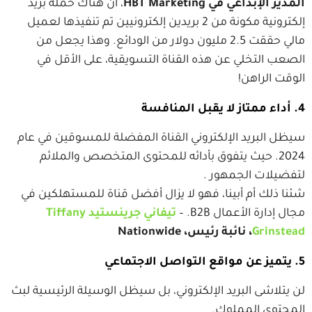
المدير الإبداعي في HBT Marketing
، أن هناك حملة بريد
إلكترونية مكونة من 2 بريدين إلكترونيين تم تنفيذها لعميل
مالي حققت 2.5 مليون دولار من الودائع. وهذا يجعل من
الصعب التخلي عن هذه القناة التسويقية، على الأقل في
الوقت الراهن!
4. أداء ممتاز لا يقبل المنافسة
سيظل البريد الإلكتروني القناة المفضلة للمسوقين في عام
2024. حيث يتفوق بأدائه للمحتوى المتخصص والملائم
لتفضيلات الجمهور .
شئنا ذلك أم أبينا، فهو لا يزال أفضل قناة للمستهلكين في
مجال إدارة الأعمال B2B. –
تيفاني جرينستيد Tiffany
Grinstead
، نائبة رئيس، Nationwide
5. يتميز عن مواقع التواصل الاجتماعي
لن يتلاشى البريد الإلكتروني، بل سيظل الوسيلة الرئيسية لبث
المحتوى المملوك.