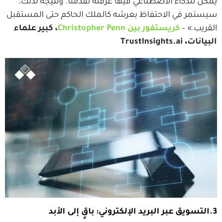
يمكن للذكاء الاصطناعي فيها عرقلة تقدمنا. ونتيجة لذلك،
سيستمر في الاحتفاظ بعرشه كالملك الحاكم حتى المستقبل
القريب.» –
كريستفور بين Christopher Penn
، كبير علماء
البيانات، TrustInsights.ai
3.التسويق عبر البريد الإلكتروني: باقٍ إلى الأبد