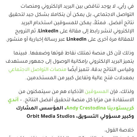
في رأيي، لا يوجد تناقض بين البريد الإلكتروني ومنصات
التواصل الاجتماعي، بل يمكن أن يتكاملا بشكل جيد لتحقيق
نتائج أفضل. فمثلاً، يمكن للمسوقين استخدام البريد
الإلكتروني لنشر رابط إلى مقالة على
LinkedIn
، ثم الترويج
للمقالة مرة أخرى على
LinkedIn
عبر رسالة إخبارية أو منشور.
وذلك لأن كل منصة تمتلك نقاط قوتها وضعفها. فبينما
يتميز البريد الإلكتروني بإمكانية الوصول إلى جمهور مستهدف
وقياس النتائج بدقة، تتميز أيضًا
منصات التواصل الاجتماعي
بمعدلات فتح عالية وتفاعل كبير من المستخدمين.
ولذلك، فإن
المسوقين
الأذكياء هم من سيتمكنون من
الاستفادة من مزايا كل منصة لتحقيق أفضل النتائج. –
آندي
كريستودينا Andy Crestodina
، المؤسس المشارك
وكبير مسؤولي التسويق، Orbit Media Studios
خلاصة القول،