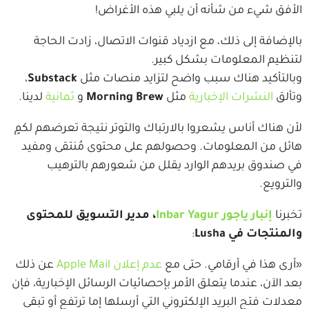
الأفق شيء من شأنه أن يلبي هذه الأغراض!
بالإضافة إلى ذلك، مع ازدياد قنوات الاتصال، زادت الحاجة
لتنظيم المعلومات بشكل كبير.
وبالتأكيد هناك سبب واضح لتزايد منصات مثل
Substack
،
وتألق
النشرات الإخبارية
مثل
Morning Brew
و
ثمانية
لدينا.
لأن هناك أناس يشعروا بالارتباك والتوتر نتيجة تعرضهم لكمٍ
هائل من المعلومات. وحصولهم على محتوى مُنتقى ومفيد
في صندوق بريدهم الوارد يقلل من شعورهم بالترهيب
والترويع.
تخبرنا
إنبار ياجور Inbar Yagur
، مدير التسويق للمحتوى
والمنتجات في Lusha
:
«أرى هذا في أرقامي. حتى مع
عدم إعلان Apple Mail
عن ذلك
بعد الآن، عندما يتعلق الأمر بإحصائيات الرسائل الإخبارية، فإن
معدلات فتح البريد الإلكتروني التي أرسلها إما ترتفع أو تبقى