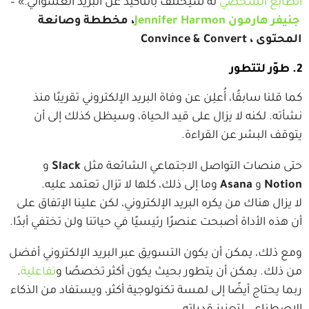
الطابع الشخصي
له سيختلف بالتأكيد عن البريد العشوائي.» –
جنيفر هارمون Jennifer Harmon
، مخططة وصانعة
المحتوى ، Convince & Convert
2. طوّر لتتطور
كما قلنا سابقًا، أُعلِن عن وفاة البريد الإلكتروني تقريبًا منذ
نشأته. لكنه لا يزال على قيد الحياة، وسيظل كذلك إلى أن
يتوقف البشر عن القراءة.
حتى منصات التواصل الاجتماعي الشائعة مثل
Slack
و
Notion
و
Asana
وما إلى ذلك، كلها لا تزال تعتمد عليه.
لا يزال هناك من يكره البريد الإلكتروني، لكن علينا الإتفاق على
أن هذه الأداة أصبحت عنصرًا رئيسيًا في حياتنا ولن تختفي أبدًا.
ومع ذلك، يمكن أن يكون التسويق عبر البريد الإلكتروني أفضل
من ذلك. يمكن أن يتطور بحيث يكون أكثر تخصصًا و
تفاعلية
.
ربما يحتاج أيضًا إلى لمسة تكنولوجية أكثر، ويستفاد من الذكاء