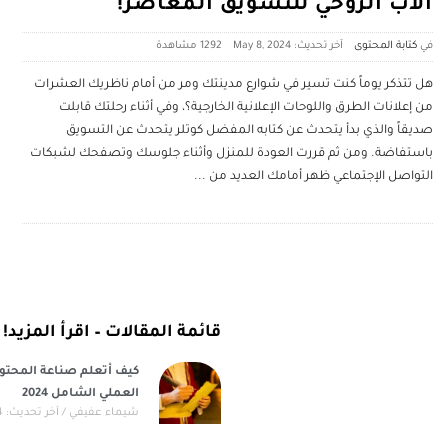
الأب الروحي للتسويق المعاصر!
كتابة المحتوى
آخر تحديث: May 8, 2024
1292 ‎مشاهدة
هل تتذكر يوماً كنت تسير في شوارع مدينتك ومر من أمام ناظريك العشرات
من إعلانات الطرق واللوحات الإعلانية الخارجية؟، وفي أثناء رحلتك قابلت
صديقاً والذي بدأ يتحدث عن كتابه المفضل كوتلر يتحدث عن التسويق
باستفاضة. ومن ثم قررت العودة للمنزل وأثناء جلوسك وتصفحك لشبكات
التواصل الإجتماعي ظهر أمامك العديد من
...
قائمة المقالات – اقرأ المزيد!
كيف أتعلم صناعة المحتوى
العملي الشامل 2024
شيماء عفيفي
آخر تحديث: Jun 5, 2024