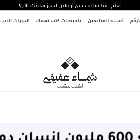
تعلّم صناعة المحتوى أونلاين
احجز مكانك الآن!
رجَم
أسئلة المتابعين
تلخيصات كتب تهمك
الدورات التدري