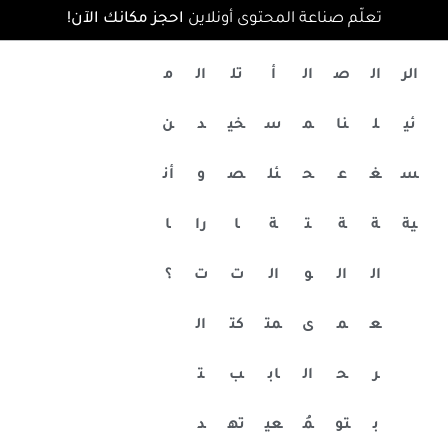
تعلّم صناعة المحتوى أونلاين
احجز مكانك الآن!
الر
ال
ص
ال
أ
تل
ال
م
ئي
ل
نا
م
س
خي
د
ن
س
غ
ع
ح
ئل
ص
و
أن
ية
ة
ة
ت
ة
ا
را
ا
ال
ال
و
ال
ت
ت
؟
ع
م
ى
مت
كت
ال
ر
ح
ال
اب
ب
ت
ب
تو
مُ
عي
ته
د