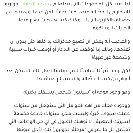
لذا تعتبر كل المجهودات التي تبذلها في
مرحلة البدايات
موازية
للادخار في الحصّالة عندما كنت طفلًا، لكن هذه المرة تدخر في
حصّالة «الكارير» التي لا يمكنك كسرها، حيث تودع فيها
الخبرات المتراكمة.
والعجيب أنه يمكن أن تضيع مدخراتك بداخلها حتى بدون أن
تفتحها، وذلك إذا توقفت عن الادخار أو أودعت خبرات سلبية
وسُمعة غير طيبة!
لكن يوجد شرطًا أساسيًا لتتم عملية الادخار تلك، لتتمكن بعد
أعوام من كسر الحصّالة والاستمتاع بغنائمها..
وهو وجود موجه أو “سينيور” شخص يسبقك بخبرته…
ووجوده معك من أهم العوامل التي ستجعل من سنوات
عملك سنوات خبرة وليست مجرد سنوات خادعة مضافة
لسيرتك المهنية.. لا تؤهلك للقبول في أي من الوظائف التي
تحتمل كل ما يمر في “مرحلة الجونيور” تلك لأجل عيونها!