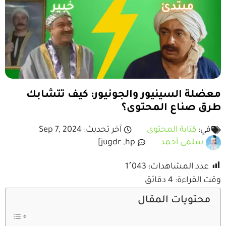
معضلة السينيور والجونيور: كيف تتشابك
طرق صناع المحتوى؟
في:
كتابة المحتوى
آخر تحديث: Sep 7, 2024
سلمى أحمد
jugdr ,hp]
عدد المشاهدات:
1٬043
وقت القراءة:
4
دقائق
محتويات المقال