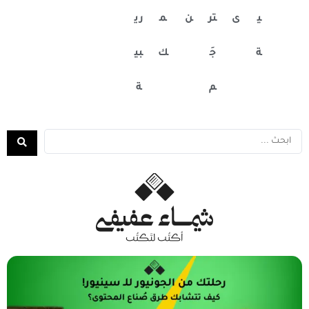
ي
ى
تر
ن
م
ري
ة
جَ
ك
بي
م
ة