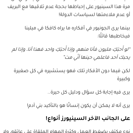
مرة هذا السينيور على إحباطها بحجة عدم تلاقيها مع البريف
أو عدم ملاءمتها لسياسات الدولة!
بينما يرى الجونيور في أفكاره ما يراه كافكا في ميلينا
فيخاطبها قائلًا:
“لو أَحبَكِ مليون فأنا منهم، وإذا أَحبَكِ واحد فهذا أنا، وإذا لم
يحبك أحد فاعلمي حينها أنّي مت”
لكن فيما دون الأفكار تلك فهو يستشيره في كل صغيرة
وكبيرة
يرى فيه إجابة كل سؤال ودليل كل حيرة..
يرى أنه لا يمكن أن يكون إنسانًا هو بالتأكيد بني آدم!
على الجانب الآخر السينيورز أنواع!
نوع مكتفٍ بضغط العمل وكثرة المهام الملقاة على عاتقه، ولا