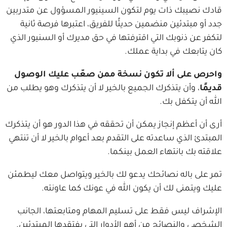
قادك نصيبك ذات يوم لتكون السينيور المسؤول عن متدربين
جدد أو مبتدئين منضمين حديثًا للفريق، اعتبرها فرصة ثانية
لتكفر عن ذنوبك التي اقترفتها في حق مديرك أو السنيور الذي
كان يتابعك في بداية عملك.
واحرص على ألا تكون نسخة ممن صعّب عليك الوصول
قديمًا
، وأن يتذكرك الجميع بالخير لا أن يتذكرك وهو يطلب من
الله أن يتكفل بك.
أرى أن أعظم إنجاز يمكن أن تحققه في هذا الدور هو أن يتذكرك
المبتدئ الذي ساعدته على التقدم بعد أعوام بالخير لا أن تنتهي
علاقته بك بانتهاء العمل بينكما.
تمر على باله نصائحك يدعو لك بالخير ويتواصل معك ليطمئن
عليك ويتمنى لك أن يكون الله في عونك كما عاونته.
الإشراف ليس فقط على تسليم المهام ومتابعتها، الجانب
الشخصي والنصائح من أهم الأدوار التي يفتقدها المبتدئين.