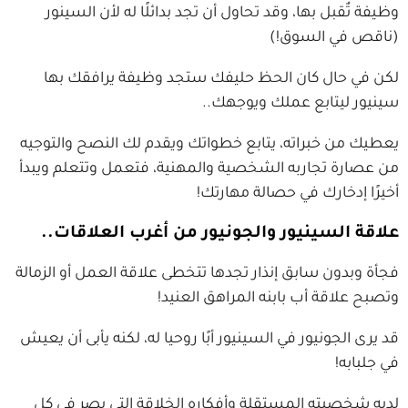
وظيفة تٌقبل بها، وقد تحاول أن تجد بدائلًا له لأن السينور
(ناقص في السوق!)
لكن في حال كان الحظ حليفك ستجد وظيفة يرافقك بها
سينيور ليتابع عملك ويوجهك..
يعطيك من خبراته، يتابع خطواتك ويقدم لك النصح والتوجيه
من عصارة تجاربه الشخصية والمهنية، فتعمل وتتعلم ويبدأ
أخيرًا إدخارك في حصالة مهارتك!
علاقة السينيور والجونيور من أغرب العلاقات..
فجأة وبدون سابق إنذار تجدها تتخطى علاقة العمل أو الزمالة
وتصبح علاقة أب بابنه المراهق العنيد!
قد يرى الجونيور في السينيور أبًا روحيا له، لكنه يأبى أن يعيش
في جلبابه!
لديه شخصيته المستقلة وأفكاره الخلاقة التي يصر في كل