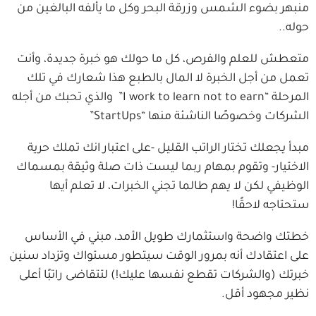
منبهر بضوء الشمس وزرقة البحر وكل ما يألفه البالغين من
حوله..
متعطش للعلم والفرص، كل ما حولك هو خبرة جديدة، وأنت
تعمل من أجل الخبرة لا المال بالطبع هذا شعارك في تلك
المرحلة “I work to learn not to earn” والذي تحبك من أجله
الشركات وخصوصًا الناشئة منها “StartUps”
مبدأ يجعلك تختار الراتب القليل -على اعتبار انك تملك حرية
الاختيار- وتقوم بمهام ربما ليست ذات صلة وثيقة بمسماك
الوظيفي لكن لا يهم طالما تجني الخبرات، لا تعلم أيها
ستحتاجه لاحقًا!
خطتك واضحة واستثمارك طويل الأمد، مبني في الأساس
على اعتقادك أنه بمرور الوقت سيتطور مستواك وتزداد سنين
خبرتك (والشركات تقطع نفسها عليك!) لتتقاضى راتبًا أعلى
نظير مجهود أقل.