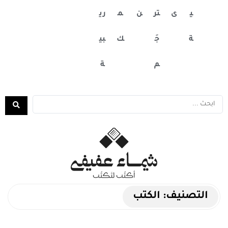
ي
ى
تر
ن
م
ري
ة
جَ
ك
بي
م
ة
التصنيف:
الكتب