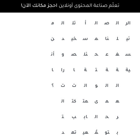
تعلّم صناعة المحتوى أونلاين
احجز مكانك الآن!
الر
ال
ص
ال
أ
تل
ال
م
ئي
ل
نا
م
س
خي
د
ن
س
غ
ع
ح
ئل
ص
و
أن
ية
ة
ة
ت
ة
ا
را
ا
ال
ال
و
ال
ت
ت
؟
ع
م
ى
مت
كت
ال
ر
ح
ال
اب
ب
ت
ب
تو
مُ
عي
ته
د